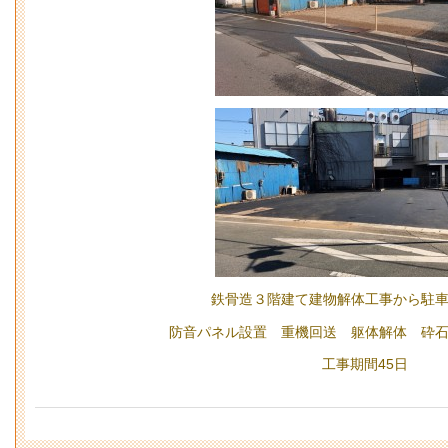
鉄骨造３階建て建物解体工事から駐
防音パネル設置 重機回送 躯体解体 砕
工事期間45日