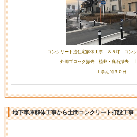
コンクリート造住宅解体工事 ８５坪 コン
外周ブロック撤去 植栽・庭石撤去 
工事期間３０日
地下車庫解体工事から土間コンクリート打設工事