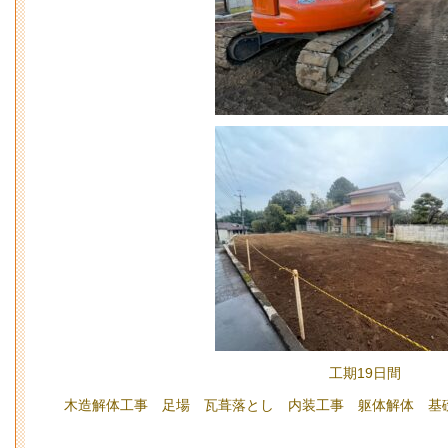
工期19日間
木造解体工事 足場 瓦葺落とし 内装工事 躯体解体 基