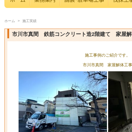
ホーム
>
施工実績
市川市真間 鉄筋コンクリート造2階建て 家屋解
施工事例のご紹介です。
市川市真間 家屋解体工