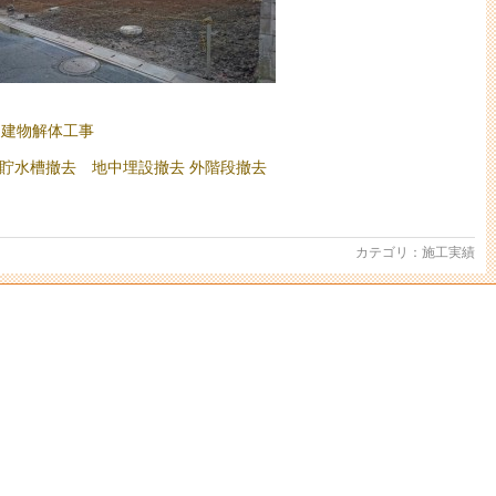
造建物解体工事
貯水槽撤去 地中埋設撤去 外階段撤去
カテゴリ：
施工実績