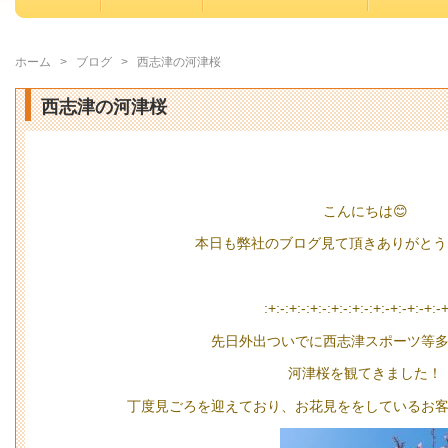
ホーム
>
ブログ
>
西志津の河津桜
西志津の河津桜
こんにちは😊
本日も弊社のブログ見て頂きありがとう
:+:-:+:-:+:-:+:-:+:-:+:-+:-+:-+:-
先日外出ついでに西志津スポーツ等
河津桜を観てきました！
丁度見ごろを迎えており、お花見ををしているお客