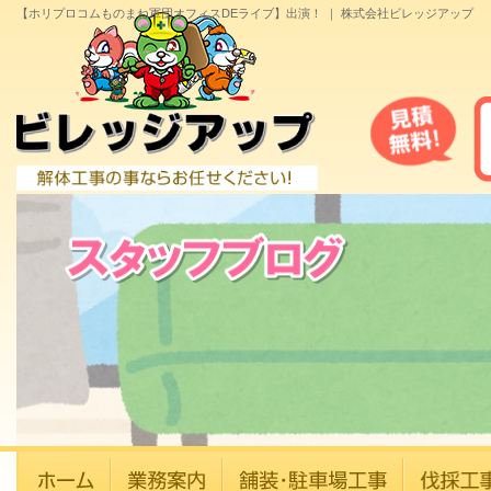
【ホリプロコムものまね軍団オフィスDEライブ】出演！ ｜ 株式会社ビレッジアップ