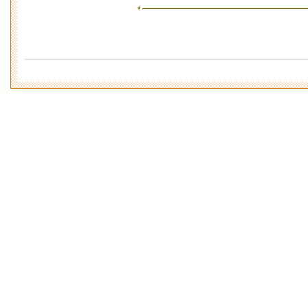
⋆—————————————————