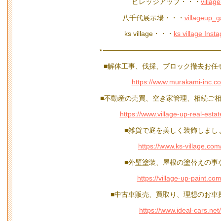
ビレッジアップ・・・
villag
八千代展示場・・・
villageup_
ks village・・・
ks village Inst
⋆—————————————————
■解体工事、伐採、ブロック撤去お任
https://www.murakami-inc.c
■不動産の売買、空き家管理、相続ご相
https://www.village-up-real-esta
■雑貨で庭を美しく装飾しまし
https://www.ks-village.com
■外壁塗装、屋根の塗替えの事
https://village-up-paint.com
■中古車販売、買取り、理想のお車
https://www.ideal-cars.net/