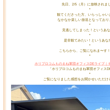
先日、2/5（月）に放映されま
*
観てくださった方、いらっしゃい
なかなか楽しい放送となっており
*
見逃してしまった！というあ
*
是非観てみたい！というあな
*
こちらから、ご覧になれま〜す！☟
*
ホリプロコムものまね軍団オフィスDEライブ｜チバテレ (
「ホリプロコムものまね軍団オフィスDE
*
ご覧になりました感想をお聞かせいただける