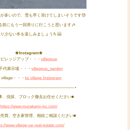
が多いので、雪も早く溶けてしまいそうです😓
る前にもう一回滑りに行こうと思います🎶
り少ない冬を楽しみましょう🫰🤗
★Instagram★
ビレッジアップ・・・
villageup
千代展示場・・・
villageup_garden
s village・・・
ks village Instagram
——————————————————-⋆
事、伐採、ブロック撤去お任せください■
https://www.murakami-inc.com/
の売買、空き家管理、相続ご相談ください■
ps://www.village-up-real-estate.com/