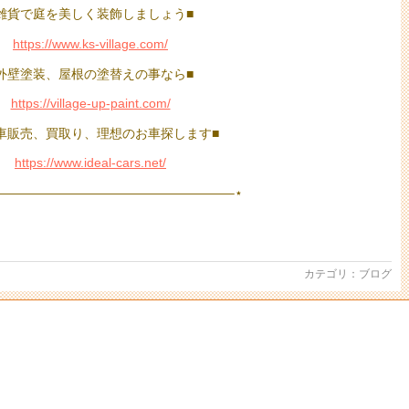
雑貨で庭を美しく装飾しましょう■
https://www.ks-village.com/
外壁塗装、屋根の塗替えの事なら■
https://village-up-paint.com/
車販売、買取り、理想のお車探します■
https://www.ideal-cars.net/
——————————————————–⋆
カテゴリ：
ブログ