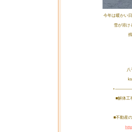
今年は暖かい日
雪が溶け
残
八
k
⋆————
■解体工
■不動産
htt