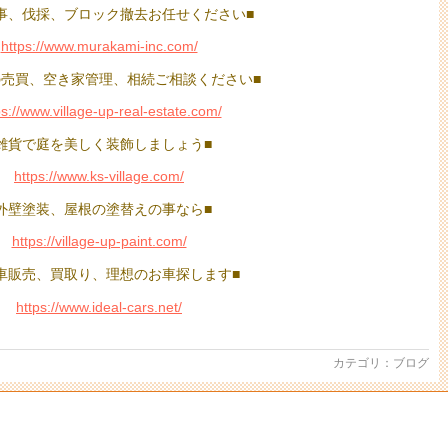
事、伐採、ブロック撤去お任せください■
https://www.murakami-inc.com/
の売買、空き家管理、相続ご相談ください■
ps://www.village-up-real-estate.com/
雑貨で庭を美しく装飾しましょう■
https://www.ks-village.com/
外壁塗装、屋根の塗替えの事なら■
https://village-up-paint.com/
車販売、買取り、理想のお車探します■
https://www.ideal-cars.net/
カテゴリ：
ブログ