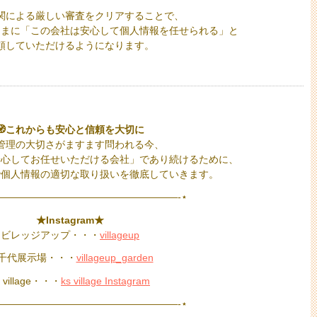
関による厳しい審査をクリアすることで、
さまに「この会社は安心して個人情報を任せられる」と
頼していただけるようになります。
🧭これからも安心と信頼を大切に
管理の大切さがますます問われる今、
安心してお任せいただける会社」であり続けるために、
で個人情報の適切な取り扱いを徹底していきます。
——————————————————-⋆
★Instagram★
ビレッジアップ・・・
villageup
千代展示場・・・
villageup_garden
s village・・・
ks village Instagram
——————————————————-⋆