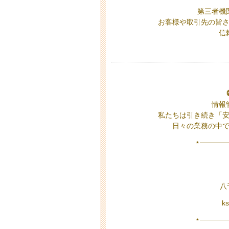
第三者機
お客様や取引先の皆
信
情報
私たちは引き続き「
日々の業務の中
⋆————
八
k
⋆————