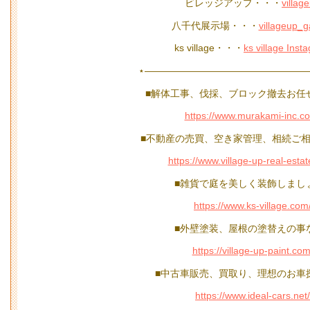
ビレッジアップ・・・
villag
八千代展示場・・・
villageup_
ks village・・・
ks village Inst
⋆—————————————————
■解体工事、伐採、ブロック撤去お任
https://www.murakami-inc.c
■不動産の売買、空き家管理、相続ご相
https://www.village-up-real-esta
■雑貨で庭を美しく装飾しまし
https://www.ks-village.com
■外壁塗装、屋根の塗替えの事
https://village-up-paint.com
■中古車販売、買取り、理想のお車
https://www.ideal-cars.net/