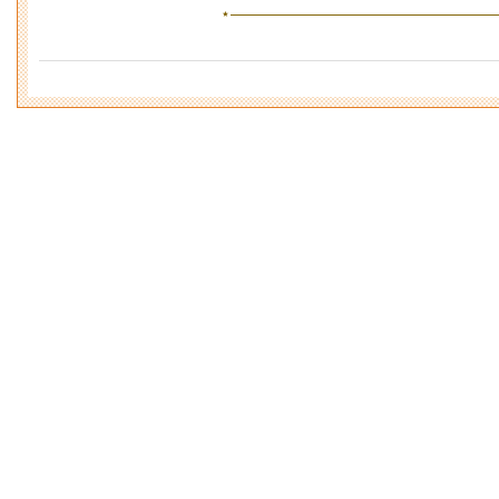
⋆—————————————————