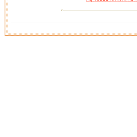
⋆—————————————————