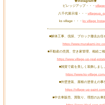
★Instagram★
ビレッジアップ・・・
villag
八千代展示場・・・
villageup_
ks village・・・
ks village Inst
⋆—————————————————
■解体工事、伐採、ブロック撤去お任
https://www.murakami-inc.c
■不動産の売買、空き家管理、相続ご相
https://www.village-up-real-esta
■雑貨で庭を美しく装飾しまし
https://www.ks-village.com
■外壁塗装、屋根の塗替えの事
https://village-up-paint.com
■中古車販売、買取り、理想のお車
https://www.ideal-cars.net/