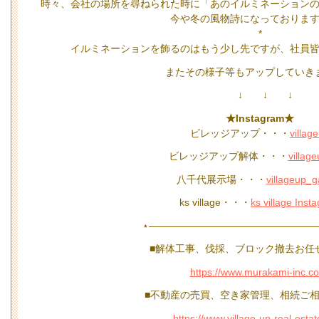
時々、会社の場所を尋ねられた時に「あのイルミネーション
今や冬の風物詩になっておりま
*
イルミネーションを飾るのはもう少し先ですが、社員
またその様子等もアップしていきま
↓ ↓ ↓
★Instagram★
ビレッジアップ・・・
villag
ビレッジアップ解体・・・
village
八千代展示場・・・
villageup_
ks village・・・
ks village Inst
⋆—————————————————
■解体工事、伐採、ブロック撤去お任
https://www.murakami-inc.c
■不動産の売買、空き家管理、相続ご相
https://www.village-up-real-esta