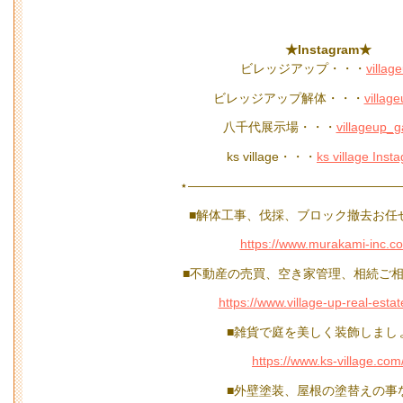
★Instagram★
ビレッジアップ・・・
villag
ビレッジアップ解体・・・
village
八千代展示場・・・
villageup_
ks village・・・
ks village Inst
⋆—————————————————
■解体工事、伐採、ブロック撤去お任
https://www.murakami-inc.c
■不動産の売買、空き家管理、相続ご相
https://www.village-up-real-esta
■雑貨で庭を美しく装飾しまし
https://www.ks-village.com
■外壁塗装、屋根の塗替えの事