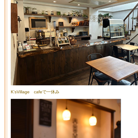
K’sVillage cafeで一休み