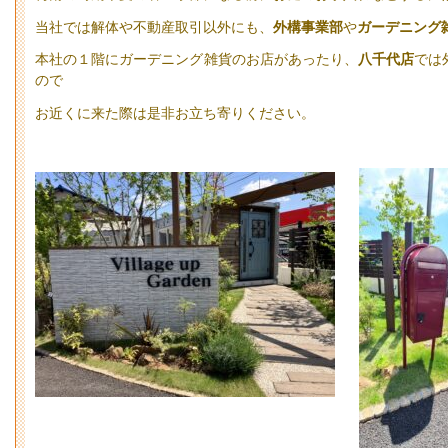
当社では解体や不動産取引以外にも、
外構事業部
や
ガーデニング
本社の１階にガーデニング雑貨のお店があったり、
八千代店
では
ので
お近くに来た際は是非お立ち寄りください。