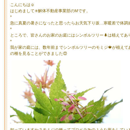
こんにちは☺️
はじめまして✳️解体不動産事業部のMです。
*
急に真夏の暑さになったと思ったらお天気下り坂…寒暖差で体調
*
ところで、皆さんのお家のお庭にはシンボルツリー🌲は植えてあ
*
我が家の庭には、数年前までシンボルツリーのモミジ🍁が植えて
の種を見ることができました😍
知っていますか？モミジの種ってプロペラ🚁のような形をしてい