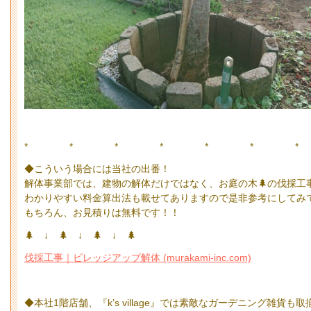
* * * * * * *
◆こういう場合には当社の出番！
解体事業部では、建物の解体だけではなく、お庭の木🌲の伐採工
わかりやすい料金算出法も載せてありますので是非参考にしてみ
もちろん、お見積りは無料です！！
🌲 ↓ 🌲 ↓ 🌲 ↓ 🌲
伐採工事｜ビレッジアップ解体 (murakami-inc.com)
◆本社1階店舗、『k’s village』では素敵なガーデニング雑貨も